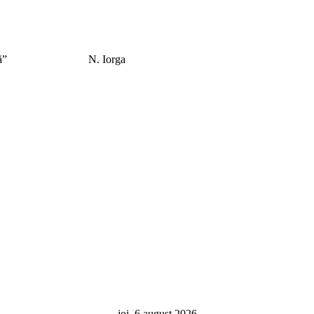
el care îl caută”
N. Iorga
joi, 6 august 2026