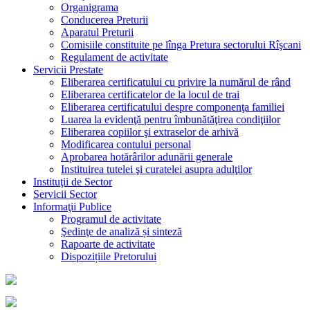
Organigrama
Conducerea Preturii
Aparatul Preturii
Comisiile constituite pe lînga Pretura sectorului Rîşcani
Regulament de activitate
Servicii Prestate
Eliberarea certificatului cu privire la numărul de rând
Eliberarea certificatelor de la locul de trai
Eliberarea certificatului despre componenţa familiei
Luarea la evidenţă pentru îmbunătăţirea condiţiilor
Eliberarea copiilor şi extraselor de arhivă
Modificarea contului personal
Aprobarea hotărârilor adunării generale
Instituirea tutelei şi curatelei asupra adulţilor
Instituţii de Sector
Servicii Sector
Informaţii Publice
Programul de activitate
Şedinţe de analiză și sinteză
Rapoarte de activitate
Dispozițiile Pretorului