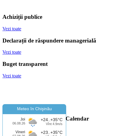
Achiziții publice
Vezi toate
Declarații de răspundere managerială
Vezi toate
Buget transparent
Vezi toate
Meteo în Chişinău
Calendar
Joi
+24..+35°C
06.08.26
Vînt 4.9m/s
Vineri
+23..+35°C
07.08.26