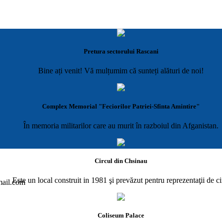
Pretura sectorului Rascani
Bine ați venit! Vă mulțumim că sunteți alături de noi!
Complex Memorial "Feciorilor Patriei-Sfinta Amintire"
În memoria militarilor care au murit în razboiul din Afganistan.
Circul din Chsinau
Este un local construit in 1981 şi prevăzut pentru reprezentaţii de ci
gmail.com
Coliseum Palace