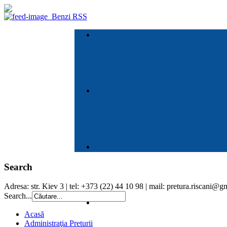
Benzi RSS
Search
Adresa: str. Kiev 3 | tel: +373 (22) 44 10 98 | mail: pretura.riscani@
Search...
Acasă
Administraţia Preturii