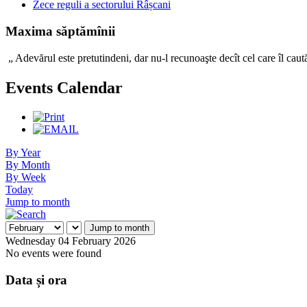
Zece reguli a sectorului Râșcani
Maxima săptămînii
„ Adevărul este pretutindeni, dar nu-l recunoaşte decît c
Events Calendar
By Year
By Month
By Week
Today
Jump to month
Jump to month
Wednesday 04 February 2026
No events were found
Data și ora