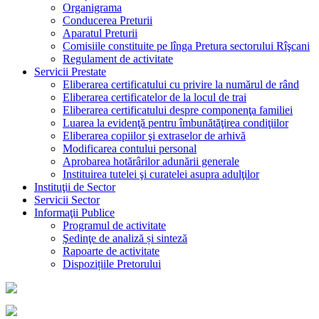
Organigrama
Conducerea Preturii
Aparatul Preturii
Comisiile constituite pe lînga Pretura sectorului Rîşcani
Regulament de activitate
Servicii Prestate
Eliberarea certificatului cu privire la numărul de rând
Eliberarea certificatelor de la locul de trai
Eliberarea certificatului despre componenţa familiei
Luarea la evidenţă pentru îmbunătăţirea condiţiilor
Eliberarea copiilor şi extraselor de arhivă
Modificarea contului personal
Aprobarea hotărârilor adunării generale
Instituirea tutelei şi curatelei asupra adulţilor
Instituţii de Sector
Servicii Sector
Informaţii Publice
Programul de activitate
Şedinţe de analiză și sinteză
Rapoarte de activitate
Dispozițiile Pretorului