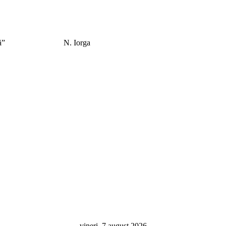
el care îl caută”
N. Iorga
vineri, 7 august 2026