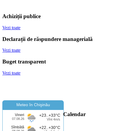
Achiziții publice
Vezi toate
Declarații de răspundere managerială
Vezi toate
Buget transparent
Vezi toate
Meteo în Chişinău
Calendar
Vineri
+23..+33°C
07.08.26
Vînt 4m/s
Sîmbătă
+22..+30°C
08.08.26