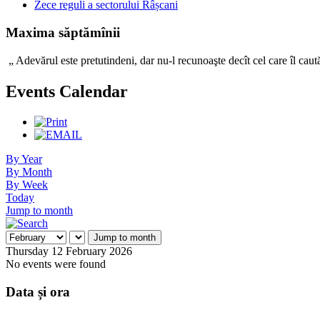
Zece reguli a sectorului Râșcani
Maxima săptămînii
„ Adevărul este pretutindeni, dar nu-l recunoaşte decît c
Events Calendar
By Year
By Month
By Week
Today
Jump to month
Jump to month
Thursday 12 February 2026
No events were found
Data și ora