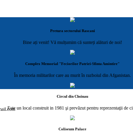
Pretura sectorului Rascani
Bine ați venit! Vă mulțumim că sunteți alături de noi!
Complex Memorial "Feciorilor Patriei-Sfinta Amintire"
În memoria militarilor care au murit în razboiul din Afganistan.
Circul din Chsinau
Este un local construit in 1981 şi prevăzut pentru reprezentaţii de ci
gmail.com
Coliseum Palace