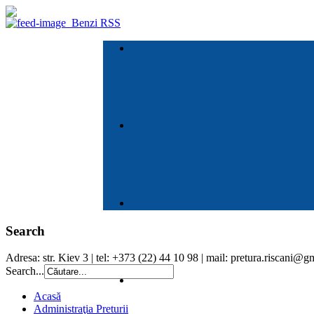
Benzi RSS
Search
Adresa: str. Kiev 3 | tel: +373 (22) 44 10 98 | mail: pretura.riscani@
Search...
Acasă
Administraţia Preturii