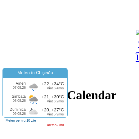
Meteo în Chişinău
Vineri
+22..+34°C
07.08.26
Vînt 6.4m/s
Calendar
Sîmbătă
+21..+30°C
08.08.26
Vînt 6.2m/s
Duminică
+20..+27°C
09.08.26
Vînt 5.9m/s
Meteo pentru 10 zile
meteo2.md