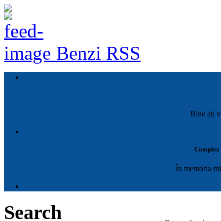
Benzi RSS
Bine ați v
Complex M
În memoria mil
Search