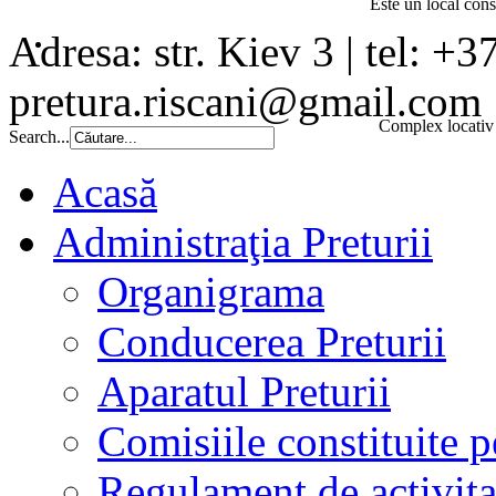
Este un local const
Adresa: str. Kiev 3 | tel: +3
pretura.riscani@gmail.com
Complex locativ 
Search...
Acasă
Administraţia Preturii
Organigrama
Conducerea Preturii
Aparatul Preturii
Comisiile constituite p
Regulament de activita