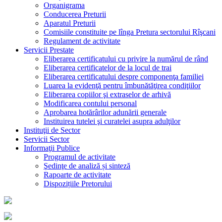
Organigrama
Conducerea Preturii
Aparatul Preturii
Comisiile constituite pe lînga Pretura sectorului Rîşcani
Regulament de activitate
Servicii Prestate
Eliberarea certificatului cu privire la numărul de rând
Eliberarea certificatelor de la locul de trai
Eliberarea certificatului despre componenţa familiei
Luarea la evidenţă pentru îmbunătăţirea condiţiilor
Eliberarea copiilor şi extraselor de arhivă
Modificarea contului personal
Aprobarea hotărârilor adunării generale
Instituirea tutelei şi curatelei asupra adulţilor
Instituţii de Sector
Servicii Sector
Informaţii Publice
Programul de activitate
Şedinţe de analiză și sinteză
Rapoarte de activitate
Dispozițiile Pretorului