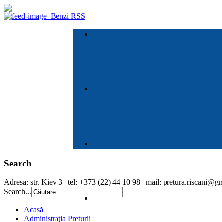
Benzi RSS
Search
Adresa: str. Kiev 3 | tel: +373 (22) 44 10 98 | mail: pretura.riscani@
Search...
Acasă
Administraţia Preturii