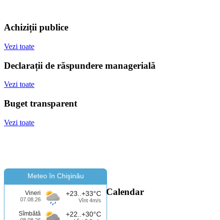
Achiziții publice
Vezi toate
Declarații de răspundere managerială
Vezi toate
Buget transparent
Vezi toate
Meteo în Chişinău
Calendar
Vineri
+23..+33°C
07.08.26
Vînt 4m/s
Sîmbătă
+22..+30°C
08.08.26