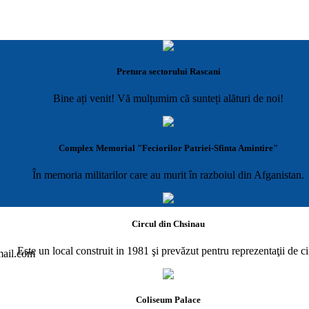
Pretura sectorului Rascani
Bine ați venit! Vă mulțumim că sunteți alături de noi!
Complex Memorial "Feciorilor Patriei-Sfinta Amintire"
În memoria militarilor care au murit în razboiul din Afganistan.
Circul din Chsinau
Este un local construit in 1981 şi prevăzut pentru reprezentaţii de ci
gmail.com
Coliseum Palace