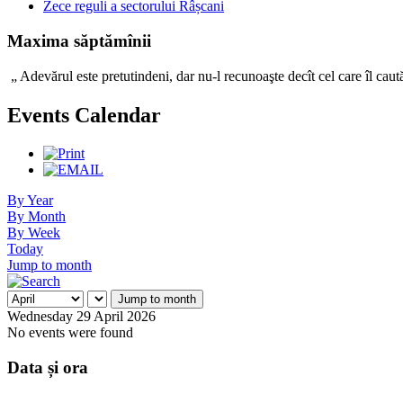
Zece reguli a sectorului Râșcani
Maxima săptămînii
„ Adevărul este pretutindeni, dar nu-l recunoaşte decît c
Events Calendar
By Year
By Month
By Week
Today
Jump to month
Jump to month
Wednesday 29 April 2026
No events were found
Data și ora