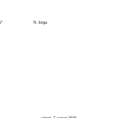
el care îl caută”
N. Iorga
vineri, 7 august 2026