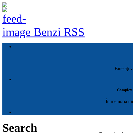
Benzi RSS
Bine ați v
Complex M
În memoria mil
Search