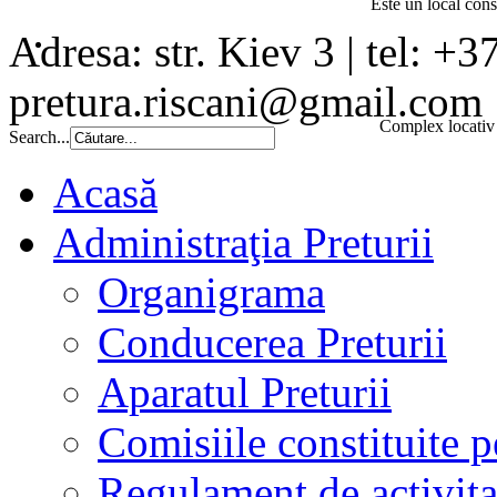
Este un local const
Adresa: str. Kiev 3 | tel: +3
pretura.riscani@gmail.com
Complex locativ 
Search...
Acasă
Administraţia Preturii
Organigrama
Conducerea Preturii
Aparatul Preturii
Comisiile constituite p
Regulament de activita