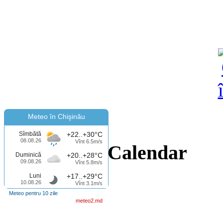
Meteo în Chişinău
Sîmbătă
+22..+30°C
08.08.26
Vînt 6.5m/s
Calendar
Duminică
+20..+28°C
09.08.26
Vînt 5.8m/s
Luni
+17..+29°C
10.08.26
Vînt 3.1m/s
Meteo pentru 10 zile
meteo2.md