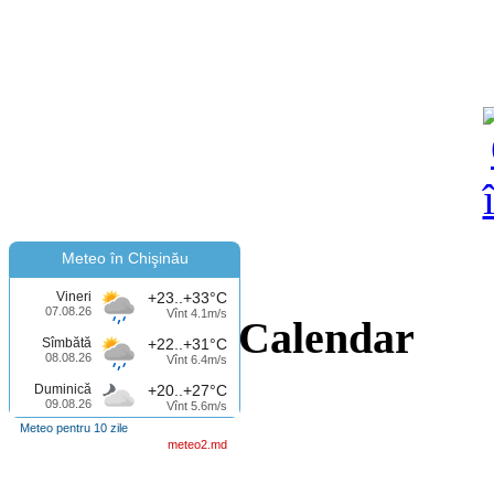
Meteo în Chişinău
Vineri
+23..+33°C
07.08.26
Vînt 4.1m/s
Calendar
Sîmbătă
+22..+31°C
08.08.26
Vînt 6.4m/s
Duminică
+20..+27°C
09.08.26
Vînt 5.6m/s
Meteo pentru 10 zile
meteo2.md