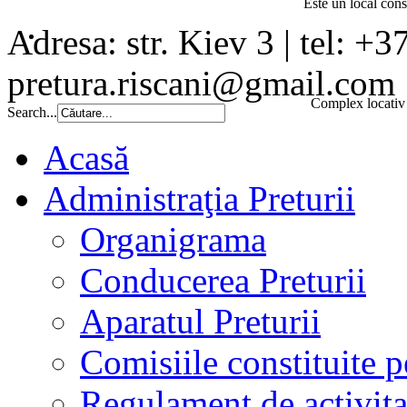
Este un local const
Adresa: str. Kiev 3 | tel: +3
pretura.riscani@gmail.com
Complex locativ 
Search...
Acasă
Administraţia Preturii
Organigrama
Conducerea Preturii
Aparatul Preturii
Comisiile constituite p
Regulament de activita