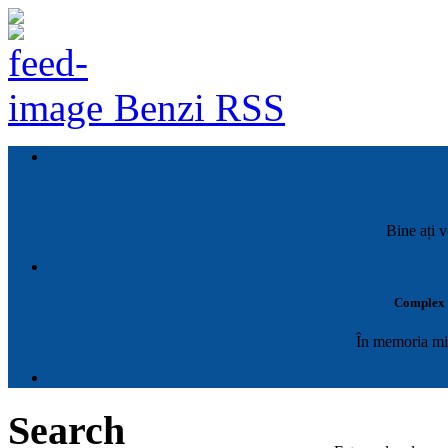
Benzi RSS
Bine ați v
Complex M
În memoria mil
Search