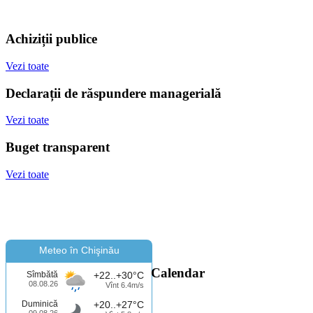
Achiziții publice
Vezi toate
Declarații de răspundere managerială
Vezi toate
Buget transparent
Vezi toate
Meteo în Chişinău
Calendar
Sîmbătă
+22..+30°C
08.08.26
Vînt 6.4m/s
Duminică
+20..+27°C
09.08.26