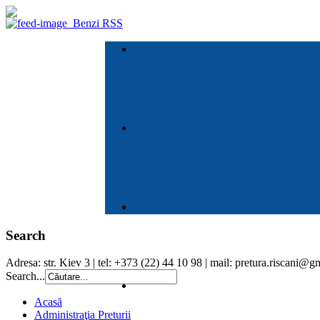
Benzi RSS
Search
Adresa: str. Kiev 3 | tel: +373 (22) 44 10 98 | mail: pretura.riscani@
Search...
Acasă
Administraţia Preturii