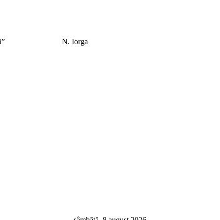
el care îl caută”
N. Iorga
sâmbătă, 8 august 2026