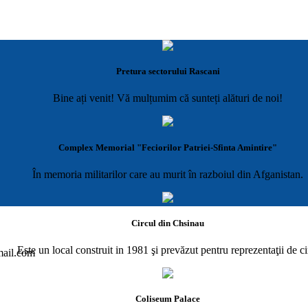
Pretura sectorului Rascani
Bine ați venit! Vă mulțumim că sunteți alături de noi!
Complex Memorial "Feciorilor Patriei-Sfinta Amintire"
În memoria militarilor care au murit în razboiul din Afganistan.
Circul din Chsinau
Este un local construit in 1981 şi prevăzut pentru reprezentaţii de ci
gmail.com
Coliseum Palace