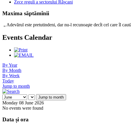
Zece reguli a sectorului Râșcani
Maxima săptămînii
„ Adevărul este pretutindeni, dar nu-l recunoaşte decît c
Events Calendar
By Year
By Month
By Week
Today
Jump to month
Jump to month
Monday 08 June 2026
No events were found
Data și ora