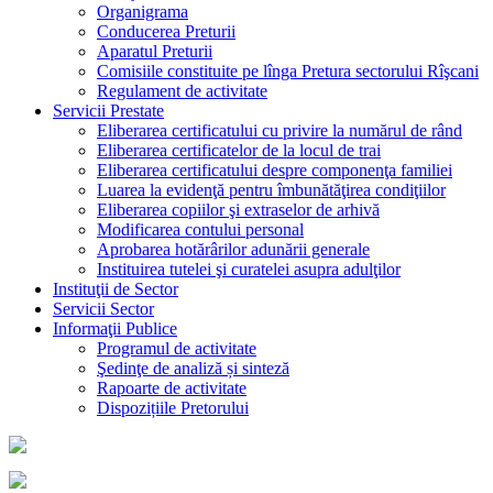
Organigrama
Conducerea Preturii
Aparatul Preturii
Comisiile constituite pe lînga Pretura sectorului Rîşcani
Regulament de activitate
Servicii Prestate
Eliberarea certificatului cu privire la numărul de rând
Eliberarea certificatelor de la locul de trai
Eliberarea certificatului despre componenţa familiei
Luarea la evidenţă pentru îmbunătăţirea condiţiilor
Eliberarea copiilor şi extraselor de arhivă
Modificarea contului personal
Aprobarea hotărârilor adunării generale
Instituirea tutelei şi curatelei asupra adulţilor
Instituţii de Sector
Servicii Sector
Informaţii Publice
Programul de activitate
Şedinţe de analiză și sinteză
Rapoarte de activitate
Dispozițiile Pretorului