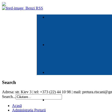
Benzi RSS
Search
Adresa: str. Kiev 3 | tel: +373 (22) 44 10 98 | mail: pretura.riscani@
Search...
Acasă
Administraţia Preturii