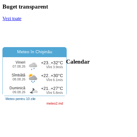
Buget transparent
Vezi toate
Meteo în Chişinău
Calendar
Vineri
+23..+32°C
07.08.26
Vînt 3.9m/s
Sîmbătă
+22..+30°C
08.08.26
Vînt 6.1m/s
Duminică
+21..+27°C
09.08.26
Vînt 5.8m/s
Meteo pentru 10 zile
meteo2.md