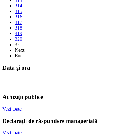
313
314
315
316
317
318
319
320
321
Next
End
Data și ora
Achiziții publice
Vezi toate
Declarații de răspundere managerială
Vezi toate