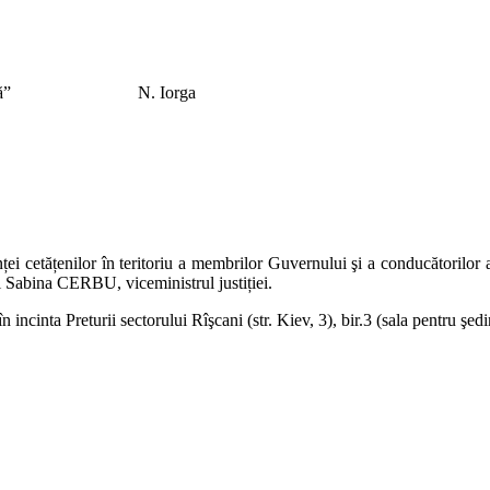
el care îl caută”
N. Iorga
nței cetățenilor în teritoriu a membrilor Guvernului şi a conducătorilor a
i Sabina CERBU, viceministrul justiției.
 incinta Preturii sectorului Rîşcani (str. Kiev, 3), bir.3 (sala pentru şed