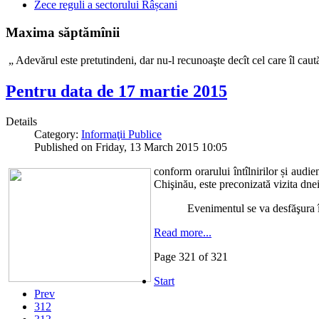
Zece reguli a sectorului Râșcani
Maxima săptămînii
„ Adevărul este pretutindeni, dar nu-l recunoaşte decît c
Pentru data de 17 martie 2015
Details
Category:
Informaţii Publice
Published on Friday, 13 March 2015 10:05
conform orarului întîlnirilor și audie
Chişinău, este preconizată vizita dne
Evenimentul se va desfăşura în
Read more...
Page 321 of 321
Start
Prev
312