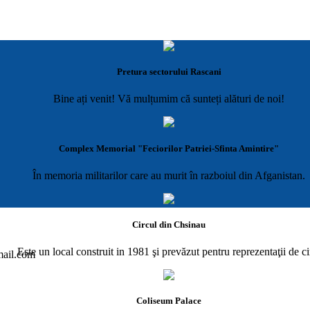
Pretura sectorului Rascani
Bine ați venit! Vă mulțumim că sunteți alături de noi!
Complex Memorial "Feciorilor Patriei-Sfinta Amintire"
În memoria militarilor care au murit în razboiul din Afganistan.
Circul din Chsinau
Este un local construit in 1981 şi prevăzut pentru reprezentaţii de ci
gmail.com
Coliseum Palace