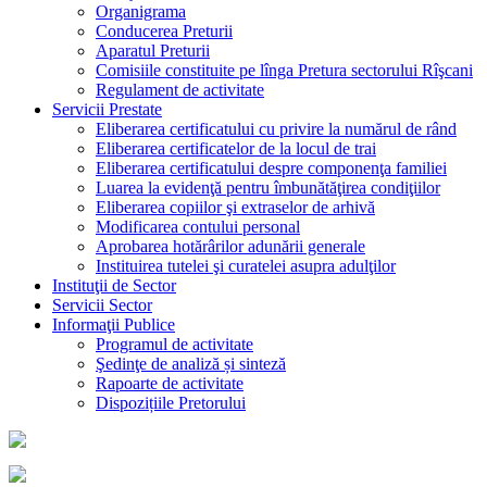
Organigrama
Conducerea Preturii
Aparatul Preturii
Comisiile constituite pe lînga Pretura sectorului Rîşcani
Regulament de activitate
Servicii Prestate
Eliberarea certificatului cu privire la numărul de rând
Eliberarea certificatelor de la locul de trai
Eliberarea certificatului despre componenţa familiei
Luarea la evidenţă pentru îmbunătăţirea condiţiilor
Eliberarea copiilor şi extraselor de arhivă
Modificarea contului personal
Aprobarea hotărârilor adunării generale
Instituirea tutelei şi curatelei asupra adulţilor
Instituţii de Sector
Servicii Sector
Informaţii Publice
Programul de activitate
Şedinţe de analiză și sinteză
Rapoarte de activitate
Dispozițiile Pretorului