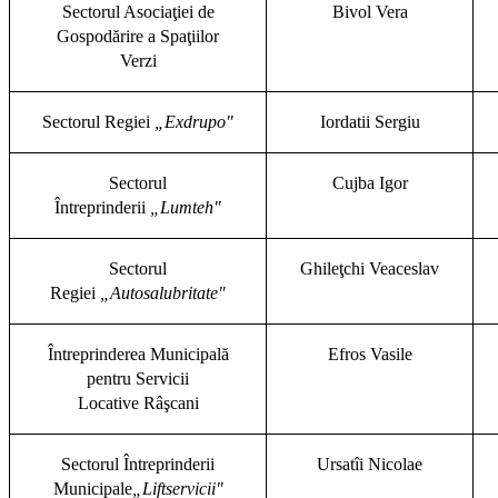
Sectorul Asociaţiei de
Bivol Vera
Gospodărire a Spaţiilor
Verzi
Sectorul Regiei
„Exdrupo"
Iordatii Sergiu
Sectorul
Cujba Igor
Întreprinderii
„Lumteh"
Sectorul
Ghileţchi Veaceslav
Regiei
„Autosalubritate"
Întreprinderea Municipală
Efros Vasile
pentru Servicii
Locative Râşcani
Sectorul Întreprinderii
Ursatîi Nicolae
Municipale
„Liftservicii"