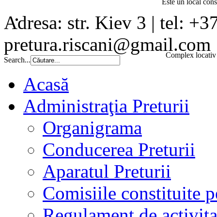
Este un local const
Adresa: str. Kiev 3 | tel: +3
pretura.riscani@gmail.com
Complex locativ 
Search...
Acasă
Administraţia Preturii
Organigrama
Conducerea Preturii
Aparatul Preturii
Comisiile constituite p
Regulament de activita