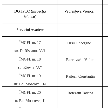
DGTPCC (
Inspec
ția
Veprențeva Viorica
tehnica
)
Serviciul Avariere
ÎMGFL nr. 17
Ursu Gheorghe
str. D. Rîșcanu, 33/1
ÎMGFL nr. 18
Burcovschi Vadim
str. Kiev, 3
“A”
ÎMGFL nr. 19
Railean Constantin
str. Bd. Moscovei, 14
ÎMGFL nr. 20
Botezatu Tatiana
str. Bd. Moscovei, 11