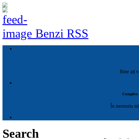
Benzi RSS
Bine ați v
Complex M
În memoria mil
Search