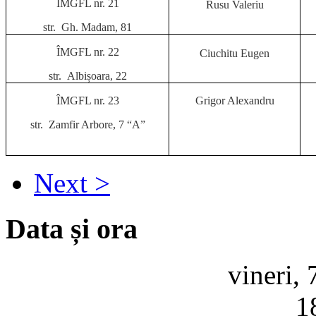
ÎMGFL nr. 21
Rusu Valeriu
str. Gh. Madam, 81
ÎMGFL nr. 22
Ciuchitu Eugen
str. Albișoara, 22
ÎMGFL nr. 23
Grigor Alexandru
str. Zamfir Arbore, 7
“A”
Next >
Data și ora
vineri,
1