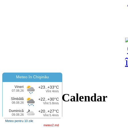
Meteo în Chişinău
Vineri
+23..+33°C
07.08.26
Vînt 4m/s
Calendar
Sîmbătă
+22..+30°C
08.08.26
Vînt 5.8m/s
Duminică
+20..+27°C
09.08.26
Vînt 5.4m/s
Meteo pentru 10 zile
meteo2.md