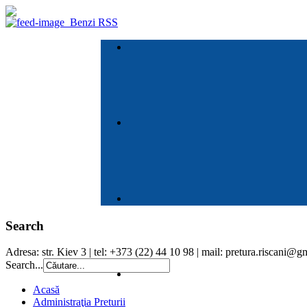
Benzi RSS
Search
Adresa: str. Kiev 3 | tel: +373 (22) 44 10 98 | mail: pretura.riscani@
Search...
Acasă
Administraţia Preturii