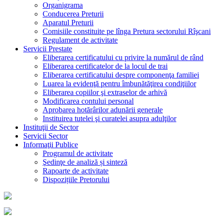
Organigrama
Conducerea Preturii
Aparatul Preturii
Comisiile constituite pe lînga Pretura sectorului Rîşcani
Regulament de activitate
Servicii Prestate
Eliberarea certificatului cu privire la numărul de rând
Eliberarea certificatelor de la locul de trai
Eliberarea certificatului despre componenţa familiei
Luarea la evidenţă pentru îmbunătăţirea condiţiilor
Eliberarea copiilor şi extraselor de arhivă
Modificarea contului personal
Aprobarea hotărârilor adunării generale
Instituirea tutelei şi curatelei asupra adulţilor
Instituţii de Sector
Servicii Sector
Informaţii Publice
Programul de activitate
Şedinţe de analiză și sinteză
Rapoarte de activitate
Dispozițiile Pretorului