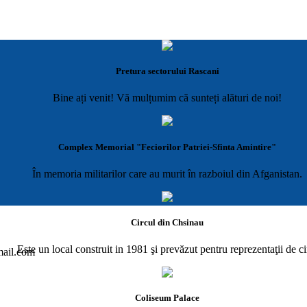
Pretura sectorului Rascani
Bine ați venit! Vă mulțumim că sunteți alături de noi!
Complex Memorial "Feciorilor Patriei-Sfinta Amintire"
În memoria militarilor care au murit în razboiul din Afganistan.
Circul din Chsinau
Este un local construit in 1981 şi prevăzut pentru reprezentaţii de ci
gmail.com
Coliseum Palace