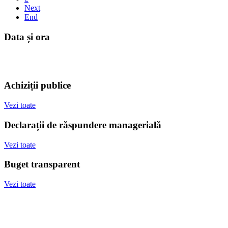
Next
End
Data și ora
Achiziții publice
Vezi toate
Declarații de răspundere managerială
Vezi toate
Buget transparent
Vezi toate