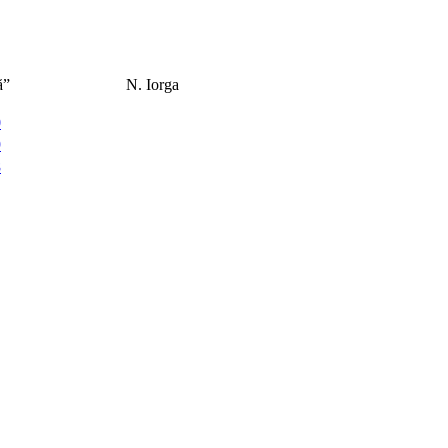
el care îl caută”
N. Iorga
0
9
8