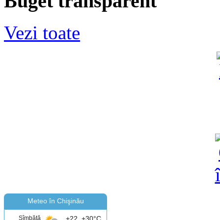
Buget transparent
Vezi toate
Meteo în Chişinău
Sîmbătă
+22..+30°C