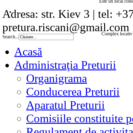
Este un local const
Adresa: str. Kiev 3 | tel: +3
pretura.riscani@gmail.com
Complex locativ 
Search...
Acasă
Administraţia Preturii
Organigrama
Conducerea Preturii
Aparatul Preturii
Comisiile constituite p
Regulament de activita