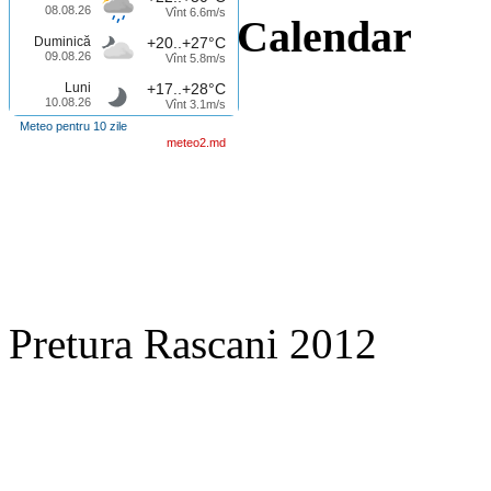
08.08.26
Vînt 6.6m/s
Calendar
Duminică
+20..+27°C
09.08.26
Vînt 5.8m/s
Luni
+17..+28°C
10.08.26
Vînt 3.1m/s
Meteo pentru 10 zile
meteo2.md
Pretura Rascani 2012