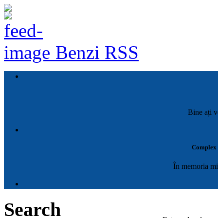
Benzi RSS
Bine ați v
Complex M
În memoria mil
Search