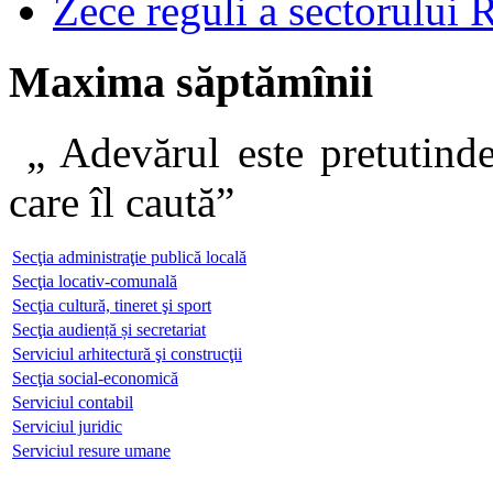
Zece reguli a sectorului 
Maxima săptămînii
„ Adevărul este pretutinde
care îl caut
Secţia administraţie publică locală
Secţia locativ-comunală
Secţia cultură, tineret şi sport
Secţia audiență și secretariat
Serviciul arhitectură şi construcţii
Secţia social-economică
Serviciul contabil
Serviciul juridic
Serviciul resure umane