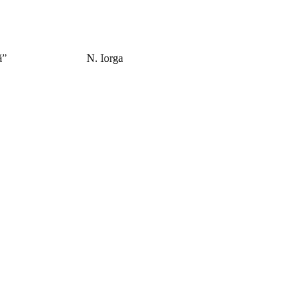
el care îl caută”
N. Iorga