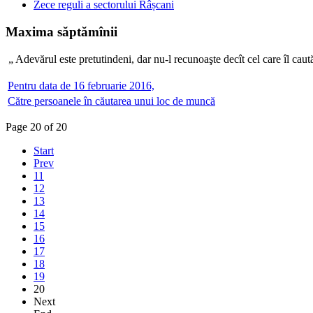
Zece reguli a sectorului Râșcani
Maxima săptămînii
„ Adevărul este pretutindeni, dar nu-l recunoaşte decît c
Pentru data de 16 februarie 2016,
Către persoanele în căutarea unui loc de muncă
Page 20 of 20
Start
Prev
11
12
13
14
15
16
17
18
19
20
Next