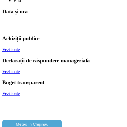
End
Data și ora
Achiziții publice
Vezi toate
Declarații de răspundere managerială
Vezi toate
Buget transparent
Vezi toate
Meteo în Chişinău