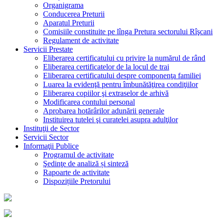
Organigrama
Conducerea Preturii
Aparatul Preturii
Comisiile constituite pe lînga Pretura sectorului Rîşcani
Regulament de activitate
Servicii Prestate
Eliberarea certificatului cu privire la numărul de rând
Eliberarea certificatelor de la locul de trai
Eliberarea certificatului despre componenţa familiei
Luarea la evidenţă pentru îmbunătăţirea condiţiilor
Eliberarea copiilor şi extraselor de arhivă
Modificarea contului personal
Aprobarea hotărârilor adunării generale
Instituirea tutelei şi curatelei asupra adulţilor
Instituţii de Sector
Servicii Sector
Informaţii Publice
Programul de activitate
Şedinţe de analiză și sinteză
Rapoarte de activitate
Dispozițiile Pretorului