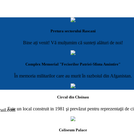
Pretura sectorului Rascani
Bine ați venit! Vă mulțumim că sunteți alături de noi!
Complex Memorial "Feciorilor Patriei-Sfinta Amintire"
În memoria militarilor care au murit în razboiul din Afganistan.
Circul din Chsinau
Este un local construit in 1981 şi prevăzut pentru reprezentaţii de ci
gmail.com
Coliseum Palace