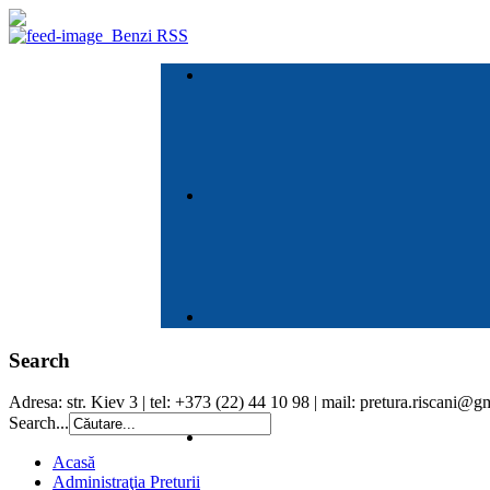
Benzi RSS
Search
Adresa: str. Kiev 3 | tel: +373 (22) 44 10 98 | mail: pretura.riscani@
Search...
Acasă
Administraţia Preturii