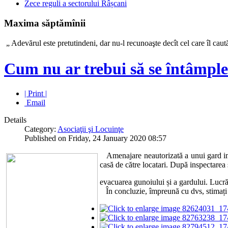
Zece reguli a sectorului Râșcani
Maxima săptămînii
„ Adevărul este pretutindeni, dar nu-l recunoaşte decît c
Cum nu ar trebui să se întâmple
| Print |
Email
Details
Category:
Asociaţii şi Locuinţe
Published on Friday, 24 January 2020 08:57
Amenajare neautorizată a unui gard impro
casă de către locatari. După inspectarea 
evacuarea gunoiului și a gardului. Lucră
În concluzie, împreună cu dvs, stimați lo