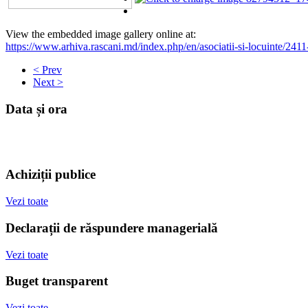
View the embedded image gallery online at:
https://www.arhiva.rascani.md/index.php/en/asociatii-si-locuinte/24
< Prev
Next >
Data și ora
Achiziții publice
Vezi toate
Declarații de răspundere managerială
Vezi toate
Buget transparent
Vezi toate