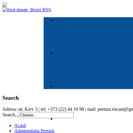
Benzi RSS
Search
Adresa: str. Kiev 3 | tel: +373 (22) 44 10 98 | mail: pretura.riscani@
Search...
Acasă
Administraţia Preturii