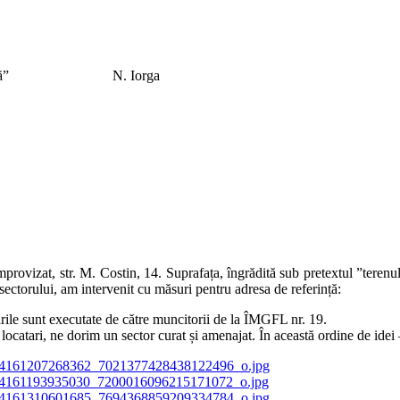
el care îl caută”
N. Iorga
vizat, str. M. Costin, 14. Suprafața, îngrădită sub pretextul ”terenul 
sectorului, am intervenit cu măsuri pentru adresa de referință:
rile sunt executate de către muncitorii de la ÎMGFL nr. 19.
catari, ne dorim un sector curat și amenajat. În această ordine de idei –