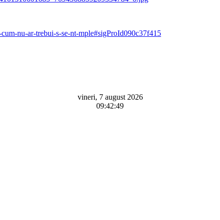
11-cum-nu-ar-trebui-s-se-nt-mple#sigProId090c37f415
vineri, 7 august 2026
09:42:49