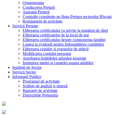
Organigrama
Conducerea Preturii
Aparatul Preturii
Comisiile constituite pe lînga Pretura sectorului Rîşcani
Regulament de activitate
Servicii Prestate
Eliberarea certificatului cu privire la numărul de rând
Eliberarea certificatelor de la locul de trai
Eliberarea certificatului despre componenţa familiei
Luarea la evidenţă pentru îmbunătăţirea condiţiilor
Eliberarea copiilor şi extraselor de arhivă
Modificarea contului personal
Aprobarea hotărârilor adunării generale
Instituirea tutelei şi curatelei asupra adulţilor
Instituţii de Sector
Servicii Sector
Informaţii Publice
Programul de activitate
Şedinţe de analiză și sinteză
Rapoarte de activitate
Dispozițiile Pretorului