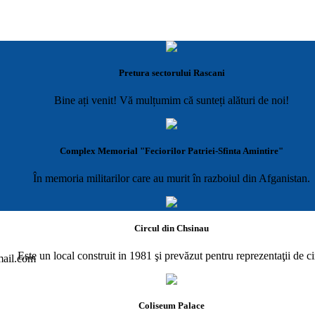
Pretura sectorului Rascani
Bine ați venit! Vă mulțumim că sunteți alături de noi!
Complex Memorial "Feciorilor Patriei-Sfinta Amintire"
În memoria militarilor care au murit în razboiul din Afganistan.
Circul din Chsinau
Este un local construit in 1981 şi prevăzut pentru reprezentaţii de ci
gmail.com
Coliseum Palace