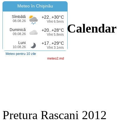
Meteo în Chişinău
Sîmbătă
+22..+30°C
08.08.26
Vînt 6.5m/s
Calendar
Duminică
+20..+28°C
09.08.26
Vînt 5.8m/s
Luni
+17..+29°C
10.08.26
Vînt 3.1m/s
Meteo pentru 10 zile
meteo2.md
Pretura Rascani 2012