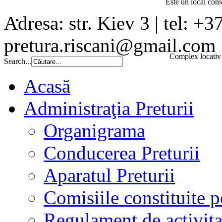
Este un local const
Adresa: str. Kiev 3 | tel: +3
pretura.riscani@gmail.com
Complex locativ 
Search...
Acasă
Administraţia Preturii
Organigrama
Conducerea Preturii
Aparatul Preturii
Comisiile constituite p
Regulament de activita