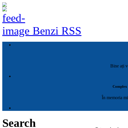
Benzi RSS
Bine ați v
Complex M
În memoria mil
Search