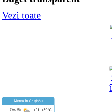
Vezi toate
Meteo în Chişinău
Sîmbătă
+21..+30°C