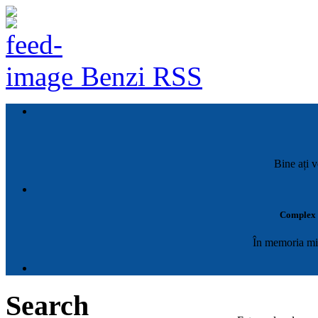
Benzi RSS
Bine ați v
Complex M
În memoria mil
Search