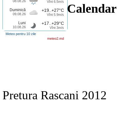
08.08.26
Vînt 6.5m/s
Calendar
Duminică
+19..+27°C
09.08.26
Vînt 5.9m/s
Luni
+17..+29°C
10.08.26
Vînt 3m/s
Meteo pentru 10 zile
meteo2.md
Pretura Rascani 2012