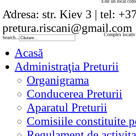
Este un local const
Adresa: str. Kiev 3 | tel: +3
pretura.riscani@gmail.com
Complex locativ 
Search...
Acasă
Administraţia Preturii
Organigrama
Conducerea Preturii
Aparatul Preturii
Comisiile constituite p
Regulament de activita