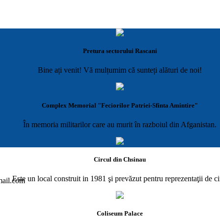
Pretura sectorului Rascani
Bine ați venit! Vă mulțumim că sunteți alături de noi!
Complex Memorial "Feciorilor Patriei-Sfinta Amintire"
În memoria militarilor care au murit în razboiul din Afganistan.
Circul din Chsinau
Este un local construit in 1981 şi prevăzut pentru reprezentaţii de ci
gmail.com
Coliseum Palace