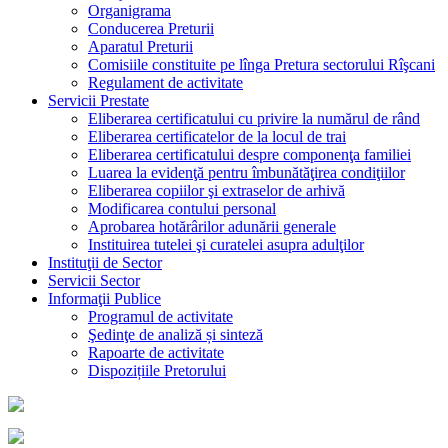
Organigrama
Conducerea Preturii
Aparatul Preturii
Comisiile constituite pe lînga Pretura sectorului Rîşcani
Regulament de activitate
Servicii Prestate
Eliberarea certificatului cu privire la numărul de rând
Eliberarea certificatelor de la locul de trai
Eliberarea certificatului despre componenţa familiei
Luarea la evidenţă pentru îmbunătăţirea condiţiilor
Eliberarea copiilor şi extraselor de arhivă
Modificarea contului personal
Aprobarea hotărârilor adunării generale
Instituirea tutelei şi curatelei asupra adulţilor
Instituţii de Sector
Servicii Sector
Informaţii Publice
Programul de activitate
Şedinţe de analiză și sinteză
Rapoarte de activitate
Dispozițiile Pretorului