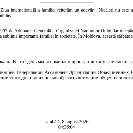
a internațională a familiei reiterăm un adevăr: ”Nicăieri nu este ma
amilie.
993 de Adunarea Generală a Organizației Națiunilor Unite, iar începând
e a sublinia importanța familiei în societate. În Moldova, această sărbăto
нь! В этот день мы вспоминаем простую истину - нет места луч
ией Генеральной Ассамблеи Организации Объединенных Наци
ение этого дня ставит целью обратить внимание общественности
sâmbătă, 8 august 2026
04:36:04