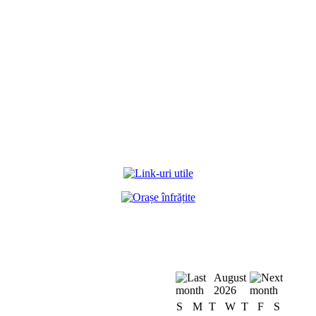
August
2026
S
M
T
W
T
F
S